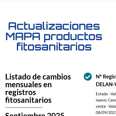
Actualizaciones
MAPA productos
fitosanitarios
Listado de cambios
Nº Regi
mensuales en
DELAN
registros
Estado - Val
fitosanitarios
nuevo: Canc
venta - Valo
08/09/2025 
Septiembre 2025