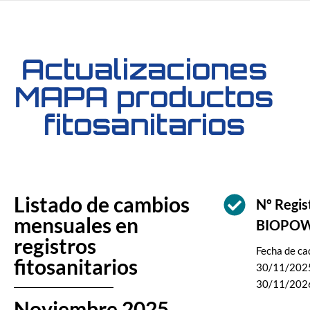
Actualizaciones
MAPA productos
fitosanitarios
Listado de cambios
Nº Regi
mensuales en
BIOPO
registros
Fecha de cad
fitosanitarios
30/11/2025
30/11/202
Noviembre 2025