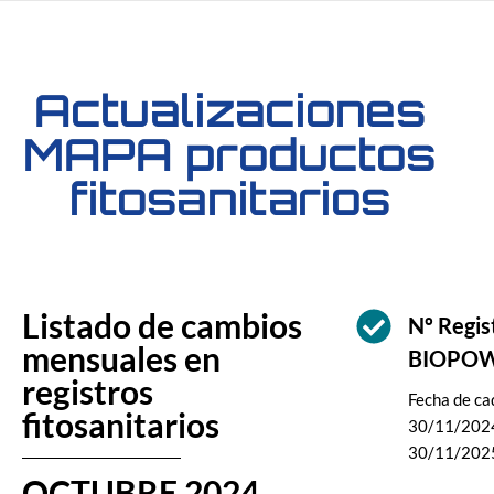
Actualizaciones
MAPA productos
fitosanitarios
Listado de cambios
Nº Regi
mensuales en
BIOPO
registros
Fecha de cad
fitosanitarios
30/11/2024
30/11/202
OCTUBRE 2024