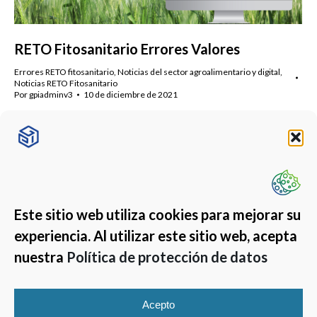
RETO Fitosanitario Errores Valores
Errores RETO fitosanitario
,
Noticias del sector agroalimentario y digital
,
Noticias RETO Fitosanitario
Por
gpiadminv3
10 de diciembre de 2021
Te explicamos los errores en valores incorrectos de RETO
Fitosanitario, a la hora de subir el fichero pueden ocurrir
varios errores.
Este sitio web utiliza cookies para mejorar su
experiencia. Al utilizar este sitio web, acepta
nuestra
Política de protección de datos
Acepto