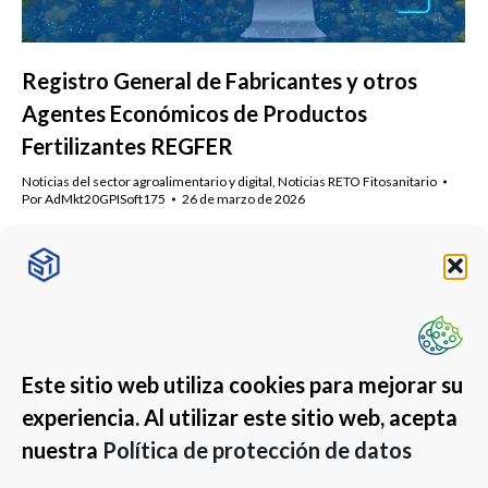
Registro General de Fabricantes y otros
Agentes Económicos de Productos
Fertilizantes REGFER
Noticias del sector agroalimentario y digital
,
Noticias RETO Fitosanitario
Por
AdMkt20GPISoft175
26 de marzo de 2026
Cómo registrarse en el REGFER paso a paso. Guía práctica
para distribuidores y aplicadores que necesitan cumplir la
nueva normativa.
Este sitio web utiliza cookies para mejorar su
experiencia. Al utilizar este sitio web, acepta
nuestra
Política de protección de datos