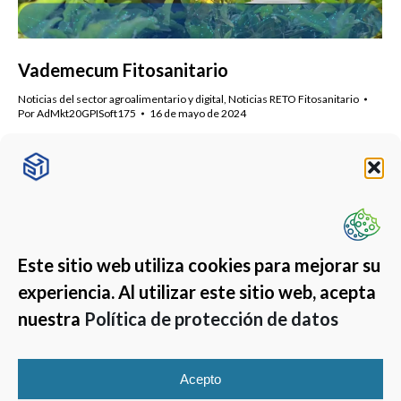
Vademecum Fitosanitario
Noticias del sector agroalimentario y digital
,
Noticias RETO Fitosanitario
Por
AdMkt20GPISoft175
16 de mayo de 2024
Desde GPISoft te contamos todo sobre Vademecum
Fitosanitario, es el registro que recopila todos los cambios
que se producen en las fichas de los fitosanitarios.
Este sitio web utiliza cookies para mejorar su
experiencia. Al utilizar este sitio web, acepta
nuestra
Política de protección de datos
Acepto